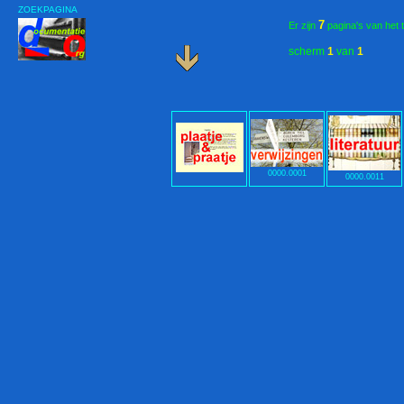
ZOEKPAGINA
7
Er zijn
pagina's van het 
scherm
1
van
1
0000.0001
0000.0011