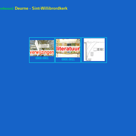
Deurne - Sint-Willibrordkerk
trefwoord:
0000.0001
0000.0011