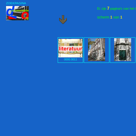
ZOEKPAGINA
7
Er zijn
pagina's van het 
scherm
1
van
1
0000.0011