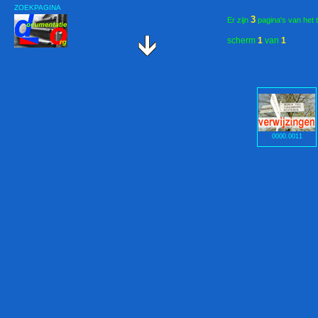
ZOEKPAGINA
3
Er zijn
pagina's van het 
scherm
1
van
1
0000.0011