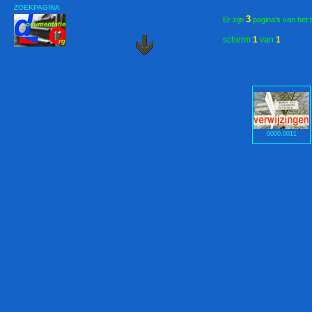
ZOEKPAGINA
3
Er zijn
pagina's van het 
scherm
1
van
1
0000.0011