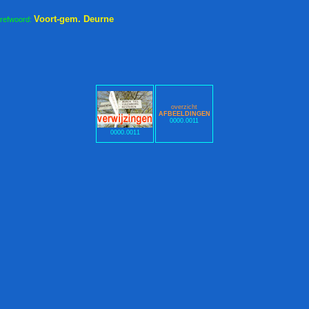
Voort-gem. Deurne
trefwoord:
overzicht
AFBEELDINGEN
0000.0011
0000.0011