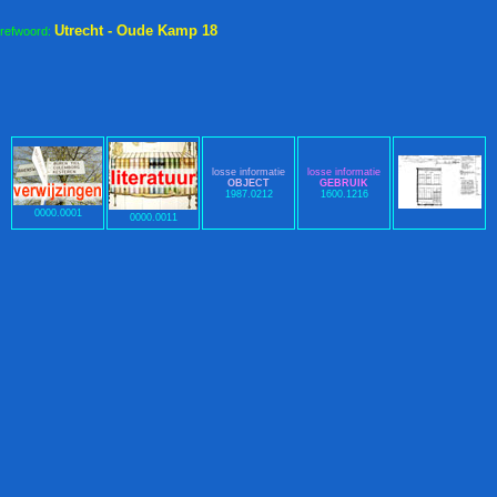
Utrecht - Oude Kamp 18
trefwoord:
losse informatie
losse informatie
OBJECT
GEBRUIK
1987.0212
1600.1216
0000.0001
0000.0011