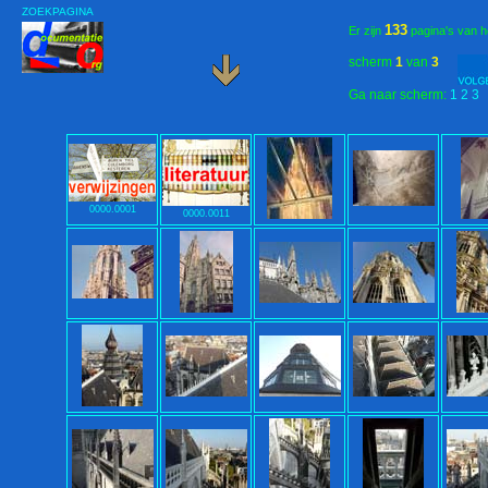
ZOEKPAGINA
133
Er zijn
pagina's van h
scherm
1
van
3
Ga naar scherm:
1
2
3
0000.0001
0000.0011