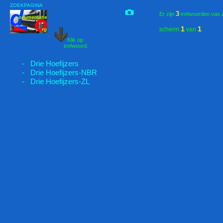
ZOEKPAGINA
3
Er zijn
trefwoorden van 
1
1
scherm
van
Klik op
trefwoord:
- Drie Hoefijzers
- Drie Hoefijzers-NBR
- Drie Hoefijzers-ZL