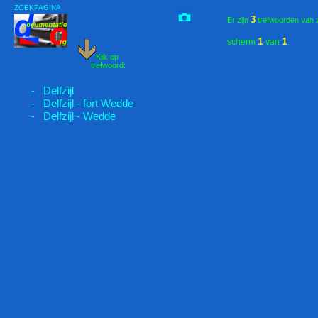
ZOEKPAGINA
3
Er zijn
trefwoorden van 
1
1
scherm
van
Klik op
trefwoord:
- Delfzijl
- Delfzijl - fort Wedde
- Delfzijl - Wedde