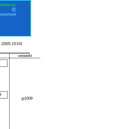
anklikbaar
©
rowserbalk
2009.1010l
verwerkt
9
jp1009
@151589@