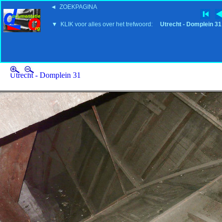
◄ ZOEKPAGINA
'15:19 19-2-2008
▼ KLIK voor alles over het trefwoord:
Utrecht - Domplein 31
Utrecht - Domplein 31