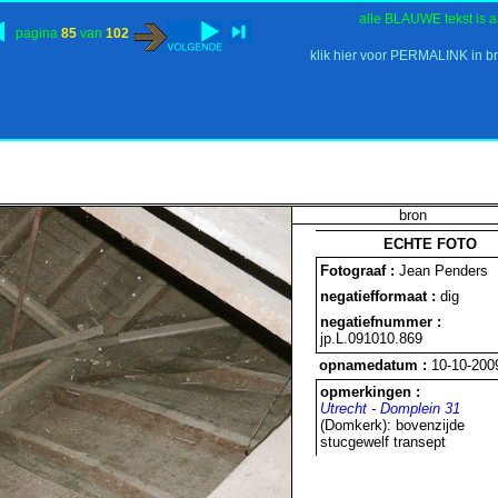
alle BLAUWE tekst is a
pagina
85
van
102
klik hier voor PERMALINK in b
bron
ECHTE FOTO
Fotograaf :
Jean Penders
negatiefformaat :
dig
negatiefnummer :
jp.L.091010.869
opnamedatum :
10-10-200
opmerkingen :
Utrecht - Domplein 31
(Domkerk): bovenzijde
stucgewelf transept