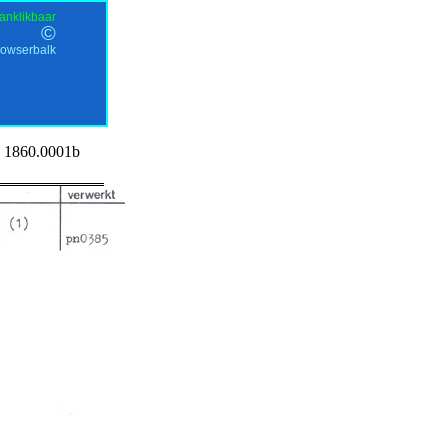
anklikbaar
©
rowserbalk
1860.0001b