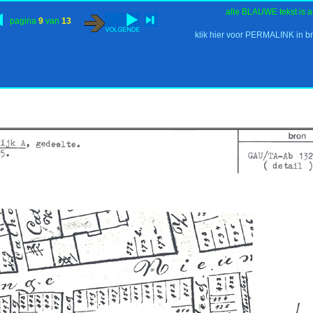
alle BLAUWE tekst is a
pagina
9
van
13
klik hier voor PERMALINK in b