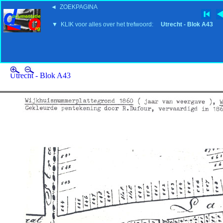
◄ ZOEKPAGINA
'15:19 19-2-2008
▼ KLIK voor alles over het trefwoord:
Utrecht - Blok A43
Utrecht - Blok A43