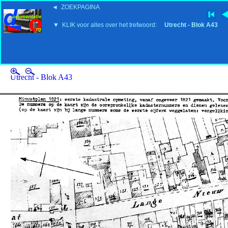
◄ ZOEKPAGINA
'15:19 19-2-2008
▼ KLIK voor alles over het trefwoord:
Utrecht - Blok A43
Utrecht - Blok A43