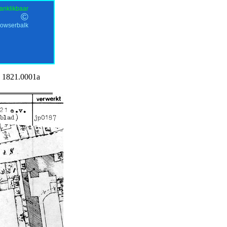
anklikbaar
©
rowserbalk
1821.0001a