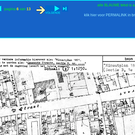
alle BLAUWE tekst is a
pagina
6
van
13
klik hier voor PERMALINK in b