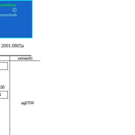
anklikbaar
©
rowserbalk
2001.0805a
verwerkt
330
1
ag0704
@62525@