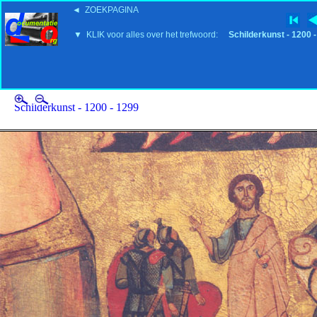
◄ ZOEKPAGINA
'15:19 19-2-2008
▼ KLIK voor alles over het trefwoord:
Schilderkunst - 1200 
Schilderkunst - 1200 - 1299