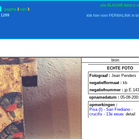
alle BLAUWE tekst is a
pagina
3
van
3
- 1299
klik hier voor PERMALINK in b
bron
ECHTE FOTO
Fotograaf :
Jean Penders
negatiefformaat :
kb
negatiefnummer :
jp.E.14
opnamedatum :
05-08-200
opmerkingen :
Pisa (I) - San Frediano -
crucifix - 13e eeuw
: detail