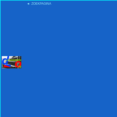
◄ ZOEKPAGINA
'15:19 19-2-2008