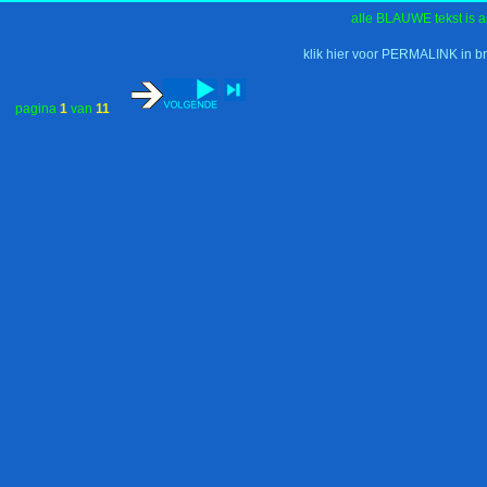
alle BLAUWE tekst is a
klik hier voor PERMALINK in b
pagina
1
van
11