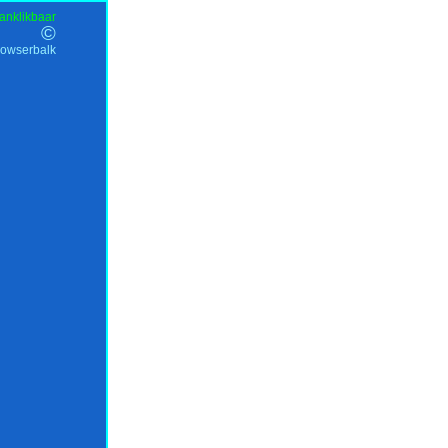
anklikbaar
©
rowserbalk