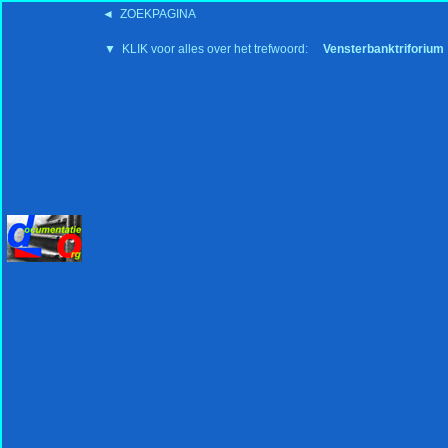
◄ ZOEKPAGINA
'15:19 19-2-2008
▼ KLIK voor alles over het trefwoord:
Vensterbanktriforium