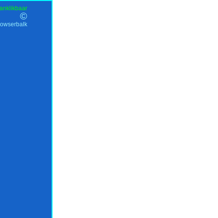
anklikbaar
©
rowserbalk