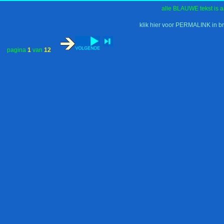
alle BLAUWE tekst is a
klik hier voor PERMALINK in b
pagina
1
van
12