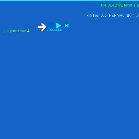
alle BLAUWE tekst is a
klik hier voor PERMALINK in b
pagina
1
van
4