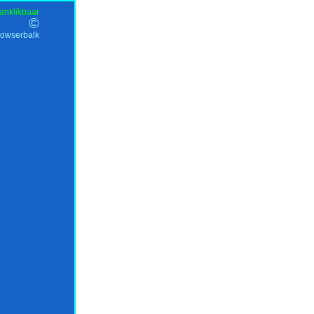
anklikbaar
©
rowserbalk