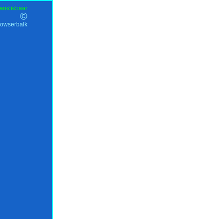
anklikbaar
©
rowserbalk