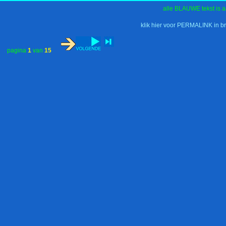
alle BLAUWE tekst is a
klik hier voor PERMALINK in b
pagina
1
van
15