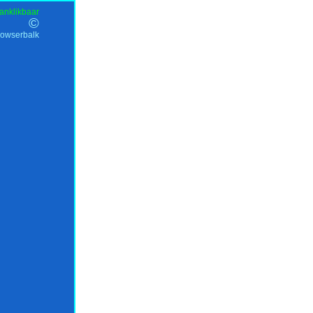
anklikbaar
©
rowserbalk