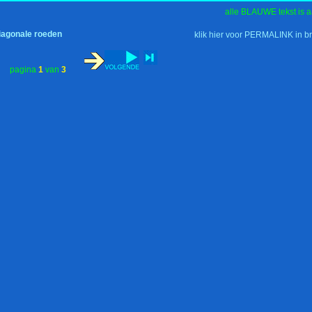
alle BLAUWE tekst is a
iagonale roeden
klik hier voor PERMALINK in b
pagina
1
van
3