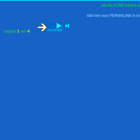
alle BLAUWE tekst is a
klik hier voor PERMALINK in b
pagina
1
van
4