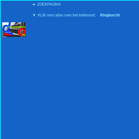
◄ ZOEKPAGINA
'15:19 19-2-2008
▼ KLIK voor alles over het trefwoord:
Ringburcht