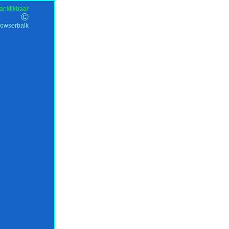
anklikbaar
©
rowserbalk