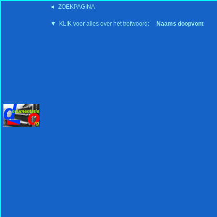
◄ ZOEKPAGINA
'15:19 19-2-2008
▼ KLIK voor alles over het trefwoord:
Naams doopvont