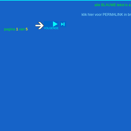
alle BLAUWE tekst is a
klik hier voor PERMALINK in b
pagina
1
van
5