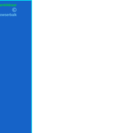
anklikbaar
©
rowserbalk