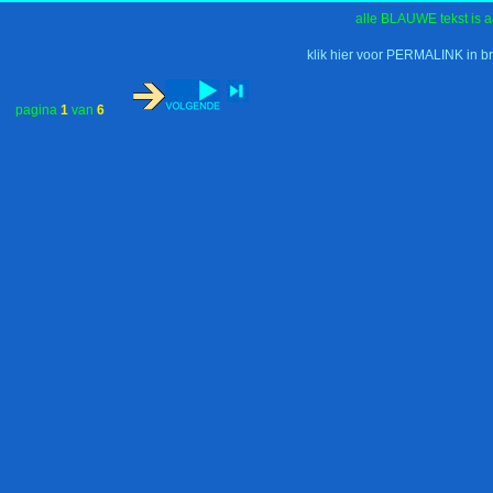
alle BLAUWE tekst is a
klik hier voor PERMALINK in b
pagina
1
van
6