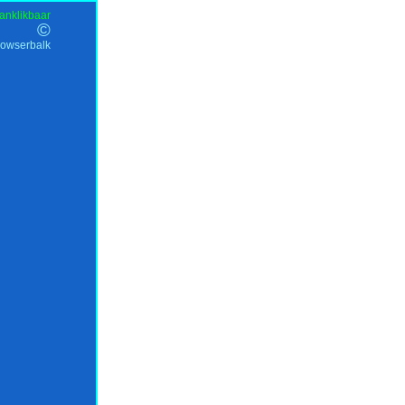
anklikbaar
©
rowserbalk