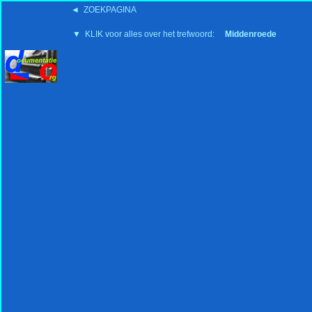
◄ ZOEKPAGINA
'15:19 19-2-2008
▼ KLIK voor alles over het trefwoord:
Middenroede