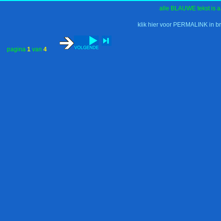
alle BLAUWE tekst is a
klik hier voor PERMALINK in b
pagina
1
van
4