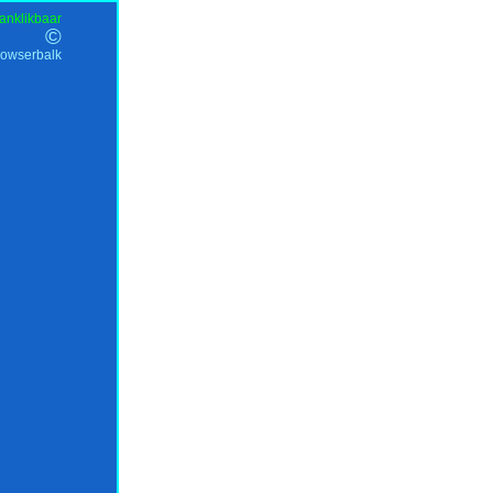
anklikbaar
©
rowserbalk