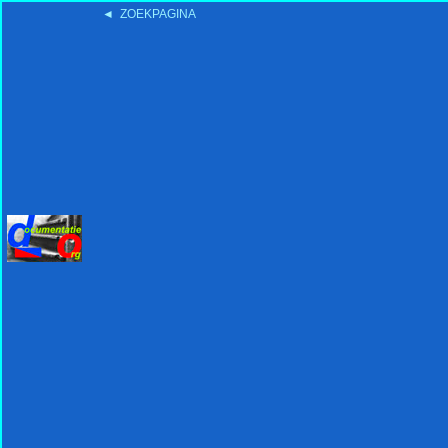
◄ ZOEKPAGINA
'15:19 19-2-2008