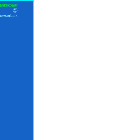
anklikbaar
©
rowserbalk