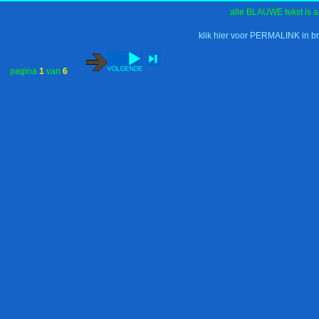
alle BLAUWE tekst is a
klik hier voor PERMALINK in b
pagina
1
van
6