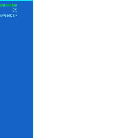
anklikbaar
©
rowserbalk