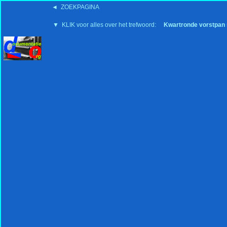
◄ ZOEKPAGINA
'15:19 19-2-2008
▼ KLIK voor alles over het trefwoord:
Kwartronde vorstpan m