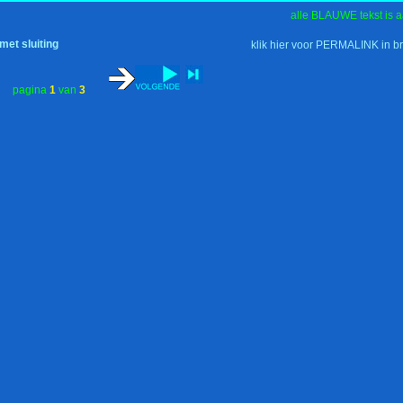
alle BLAUWE tekst is a
et sluiting
klik hier voor PERMALINK in b
pagina
1
van
3