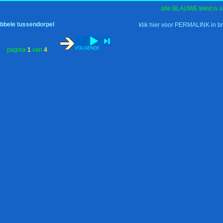
alle BLAUWE tekst is a
ubbele tussendorpel
klik hier voor PERMALINK in b
pagina
1
van
4