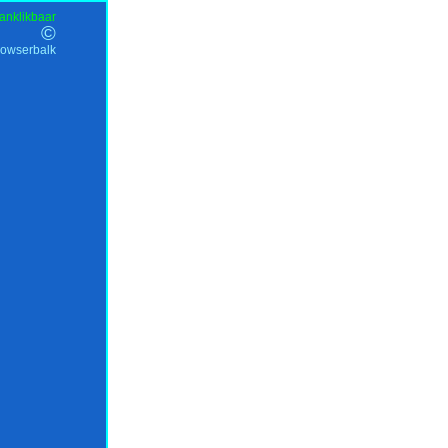
anklikbaar
©
rowserbalk