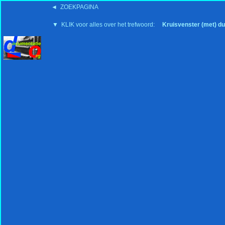
◄ ZOEKPAGINA
'15:19 19-2-2008
▼ KLIK voor alles over het trefwoord:
Kruisvenster (met) d