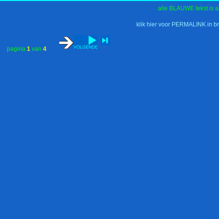
alle BLAUWE tekst is a
klik hier voor PERMALINK in b
pagina
1
van
4