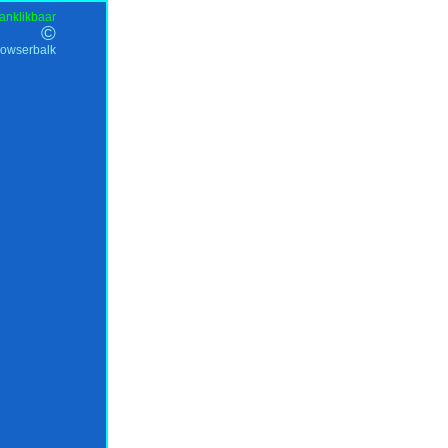
anklikbaar
©
rowserbalk