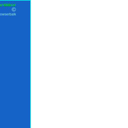
anklikbaar
©
rowserbalk