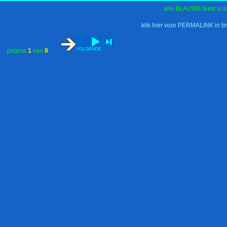
alle BLAUWE tekst is a
klik hier voor PERMALINK in b
pagina
1
van
8