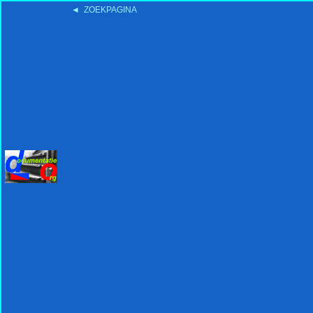
◄ ZOEKPAGINA
'15:19 19-2-2008