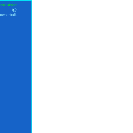
anklikbaar
©
rowserbalk