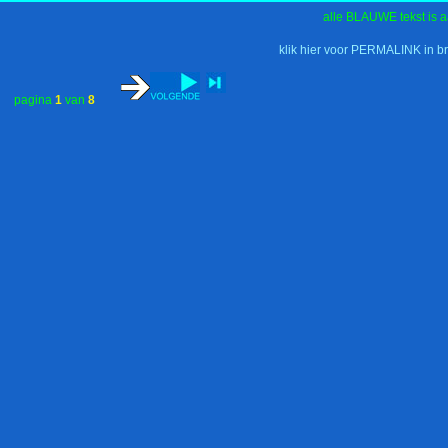
alle BLAUWE tekst is a
klik hier voor PERMALINK in b
pagina
1
van
8