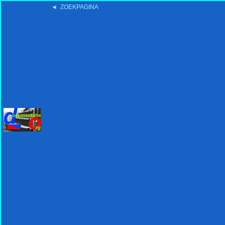
◄ ZOEKPAGINA
'15:19 19-2-2008