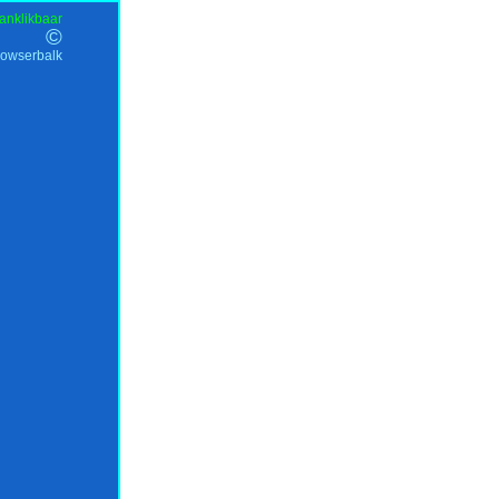
anklikbaar
©
rowserbalk