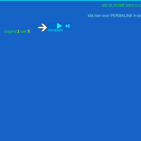
alle BLAUWE tekst is a
klik hier voor PERMALINK in b
pagina
1
van
5