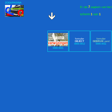
ZOEKPAGINA
7
Er zijn
pagina's van het 
scherm
1
van
1
formulier
formulier
OBJECT
GEBRUIK
pand
0000.0012
0000.0011
0000.0001