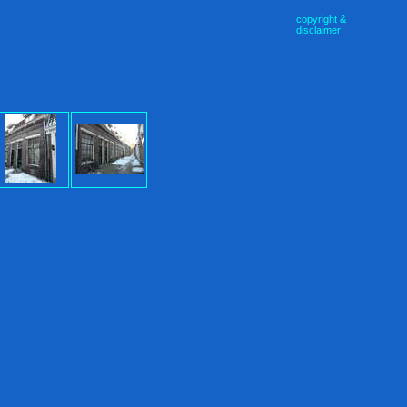
copyright &
disclaimer