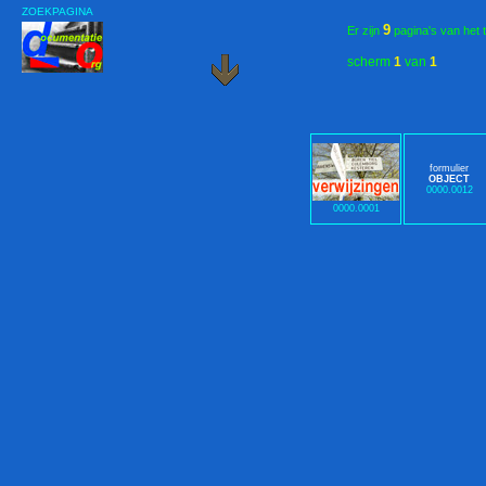
ZOEKPAGINA
9
Er zijn
pagina's van het 
scherm
1
van
1
formulier
OBJECT
0000.0012
0000.0001