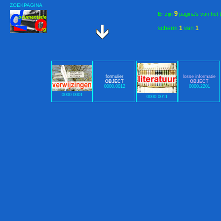
ZOEKPAGINA
9
Er zijn
pagina's van het 
scherm
1
van
1
formulier
losse informatie
OBJECT
OBJECT
0000.0012
0000.2201
0000.0001
0000.0011