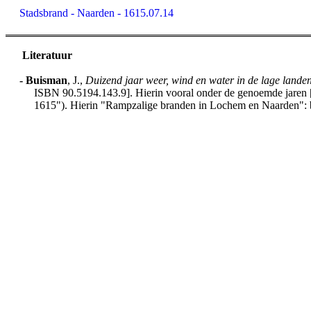
Stadsbrand - Naarden - 1615.07.14
Literatuur
-
Buisman
, J.,
Duizend jaar weer, wind en water in de lage lande
ISBN 90.5194.143.9]. Hierin vooral onder de genoemde jaren [h
1615"). Hierin "Rampzalige branden in Lochem en Naarden": 