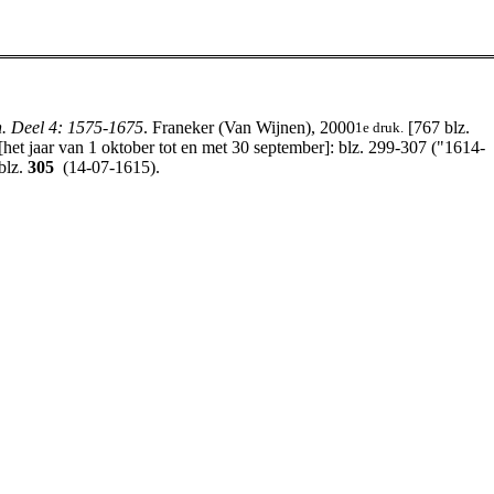
n. Deel 4: 1575-1675
. Franeker (Van Wijnen), 2000
[767 blz.
1e druk.
et jaar van 1 oktober tot en met 30 september]: blz. 299-307 ("1614-
blz.
305
(14-07-1615).