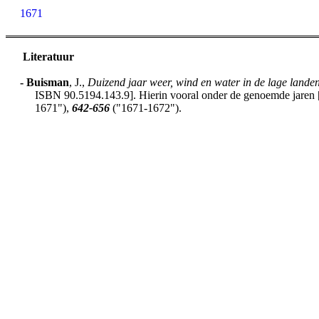
1671
Literatuur
-
Buisman
, J.,
Duizend jaar weer, wind en water in de lage lande
ISBN 90.5194.143.9]. Hierin vooral onder de genoemde jaren [h
1671"),
642-656
("1671-1672").