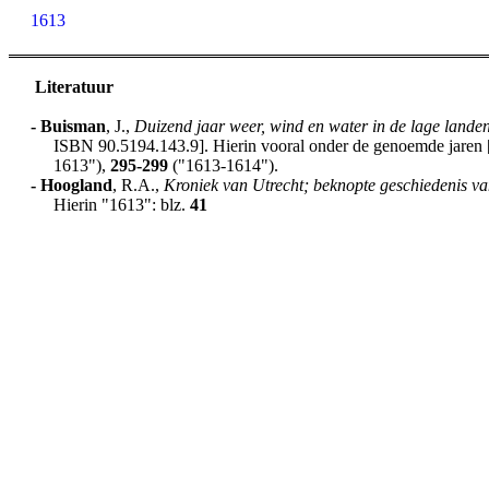
1613
Literatuur
-
Buisman
, J.,
Duizend jaar weer, wind en water in de lage lande
ISBN 90.5194.143.9]. Hierin vooral onder de genoemde jaren [h
1613"),
295-299
("1613-1614").
-
Hoogland
, R.A.,
Kroniek van Utrecht; beknopte geschiedenis va
Hierin "1613": blz.
41