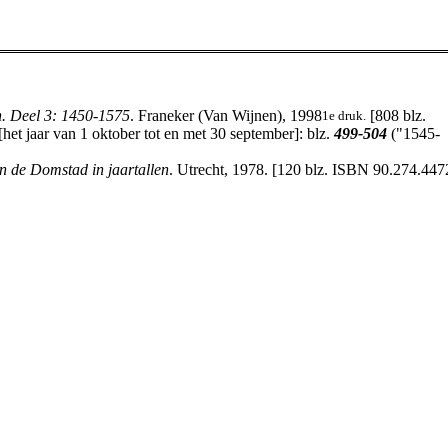
n. Deel 3: 1450-1575
. Franeker (Van Wijnen), 1998
[808 blz.
1e druk.
et jaar van 1 oktober tot en met 30 september]: blz.
499-504
("1545-
n de Domstad in jaartallen
. Utrecht, 1978. [120 blz. ISBN 90.274.447