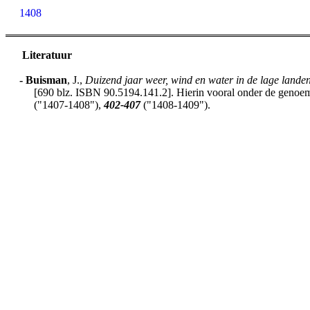
1408
Literatuur
-
Buisman
, J.,
Duizend jaar weer, wind en water in de lage lande
[690 blz. ISBN 90.5194.141.2]. Hierin vooral onder de genoemd
("1407-1408"),
402-407
("1408-1409").