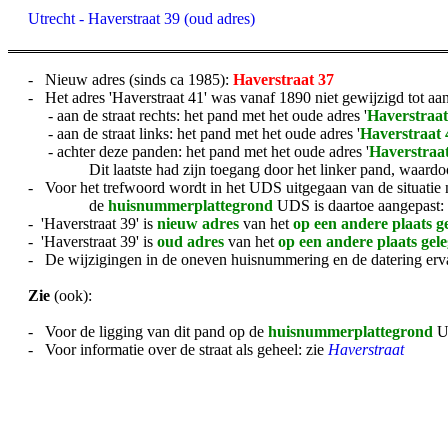
Utrecht - Haverstraat 39 (oud adres)
- Nieuw adres (sinds ca 1985):
Haverstraat 37
- Het adres 'Haverstraat 41' was vanaf 1890 niet gewijzigd tot aa
- aan de straat rechts: het pand met het oude adres '
Haverstraat
- aan de straat links: het pand met het oude adres '
Haverstraat 
- achter deze panden: het pand met het oude adres '
Haverstraa
Dit laatste had zijn toegang door het linker pand, waardoo
- Voor het trefwoord wordt in het UDS uitgegaan van de situatie
de
huisnummerplattegrond
UDS is daartoe aangepast
- 'Haverstraat 39' is
nieuw adres
van het
op een andere plaats g
- 'Haverstraat 39' is
oud adres
van het
op een andere plaats gel
- De wijzigingen in de oneven huisnummering en de datering erva
Zie
(ook):
- Voor de ligging van dit pand op de
huisnummerplattegrond
U
- Voor informatie over de straat als geheel: zie
Haverstraat