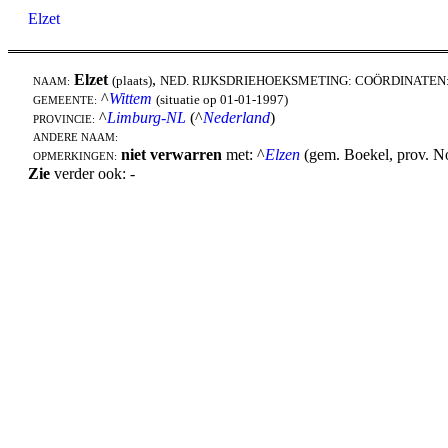
Elzet
Elzet
,
(plaats)
NED. RIJKSDRIEHOEKSMETING: COÖRDINATEN
NAAM:
^
Wittem
(situatie op 01-01-1997)
GEMEENTE:
^
Limburg-NL
(^
Nederland
)
PROVINCIE:
ANDERE NAAM:
niet verwarren
met: ^
Elzen
(gem. Boekel, prov. N
OPMERKINGEN:
Zie
verder ook: -