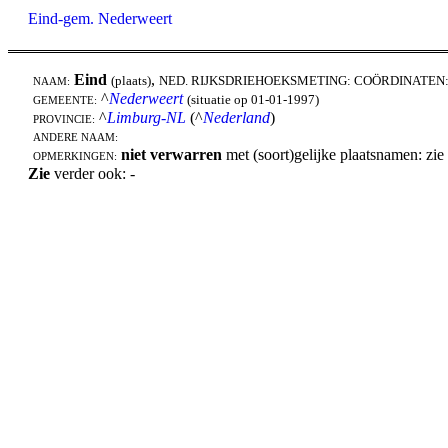
Eind-gem. Nederweert
Eind
,
(plaats)
NED. RIJKSDRIEHOEKSMETING: COÖRDINATEN
NAAM:
^
Nederweert
(situatie op 01-01-1997)
GEMEENTE:
^
Limburg-NL
(^
Nederland
)
PROVINCIE:
ANDERE NAAM:
niet verwarren
met (soort)gelijke plaatsnamen: zie
OPMERKINGEN:
Zie
verder ook: -