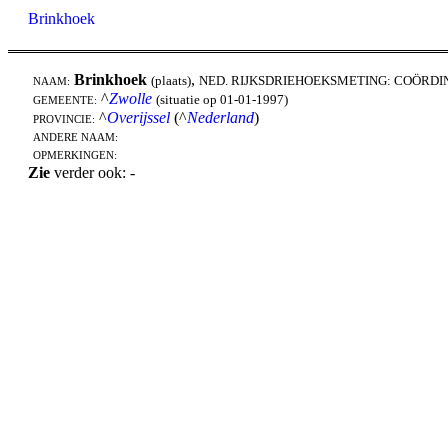
Brinkhoek
Brinkhoek
,
(plaats)
NED. RIJKSDRIEHOEKSMETING: COÖRDI
NAAM:
^
Zwolle
(situatie op 01-01-1997)
GEMEENTE:
^
Overijssel
(^
Nederland
)
PROVINCIE:
ANDERE NAAM:
OPMERKINGEN:
Zie
verder ook: -