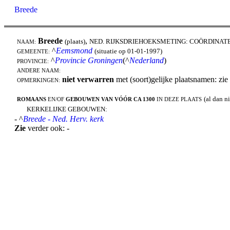
Breede
Breede
,
(plaats)
NED. RIJKSDRIEHOEKSMETING: COÖRDINAT
NAAM:
^
Eemsmond
(situatie op 01-01-1997)
GEMEENTE:
^
Provincie Groningen
(^
Nederland
)
PROVINCIE:
ANDERE NAAM:
niet verwarren
met (soort)gelijke plaatsnamen: zie
OPMERKINGEN:
(al dan n
ROMAANS
EN/OF
GEBOUWEN VAN VÓÓR CA 1300
IN DEZE PLAATS
KERKELIJKE GEBOUWEN:
- ^
Breede - Ned. Herv. kerk
Zie
verder ook: -