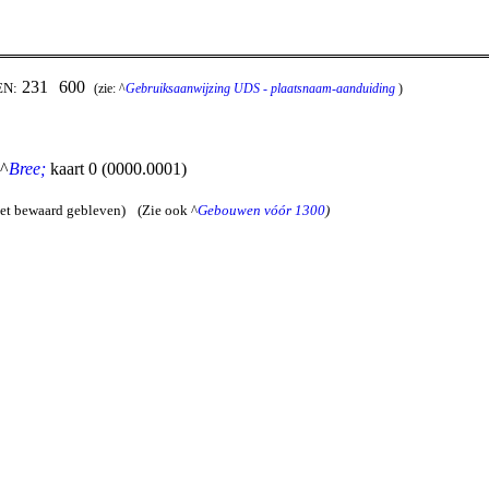
231
600
EN:
(zie: ^
Gebruiksaanwijzing UDS - plaatsnaam-aanduiding
)
 ^
Bree;
kaart 0 (0000.0001)
iet bewaard gebleven)
(Zie ook ^
Gebouwen vóór 1300
)