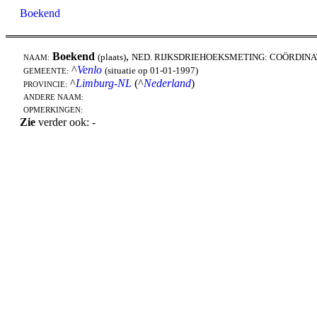
Boekend
Boekend
,
(plaats)
NED. RIJKSDRIEHOEKSMETING: COÖRDINA
NAAM:
^
Venlo
(situatie op 01-01-1997)
GEMEENTE:
^
Limburg-NL
(^
Nederland
)
PROVINCIE:
ANDERE NAAM:
OPMERKINGEN:
Zie
verder ook: -